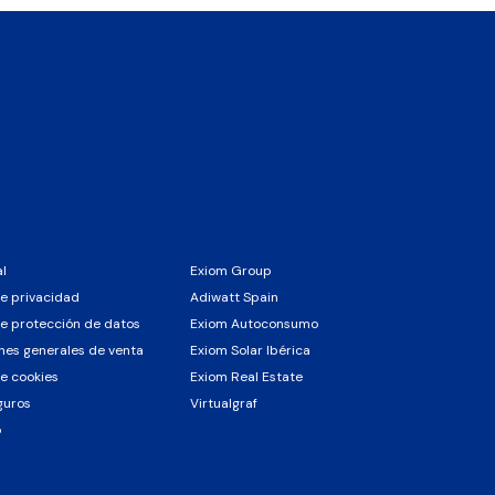
al
Exiom Group
de privacidad
Adiwatt Spain
de protección de datos
Exiom Autoconsumo
nes generales de venta
Exiom Solar Ibérica
de cookies
Exiom Real Estate
guros
Virtualgraf
o