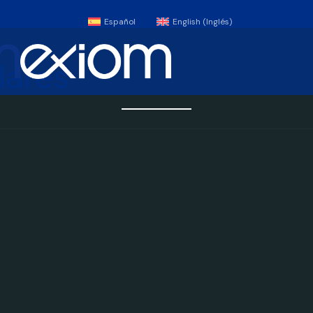
Español
English
(
Inglés
)
lares