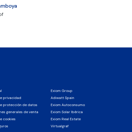
amboya
of
al
Exiom Group
de privacidad
Adiwatt Spain
de protección de datos
Exiom Autoconsumo
nes generales de venta
Exiom Solar Ibérica
de cookies
Exiom Real Estate
guros
Virtualgraf