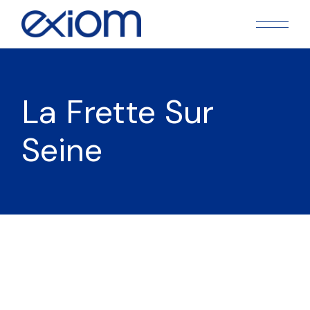
Skip
to
the
content
La Frette Sur
Seine