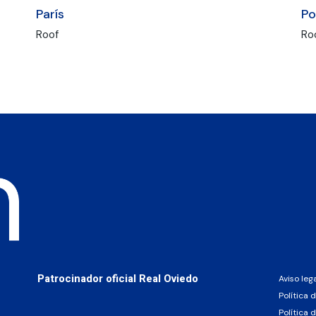
París
P
Roof
Ro
Patrocinador oficial Real Oviedo
Aviso leg
Política 
Política 