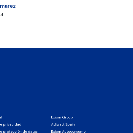
omarez
of
al
Exiom Group
de privacidad
Adiwatt Spain
de protección de datos
Exiom Autoconsumo