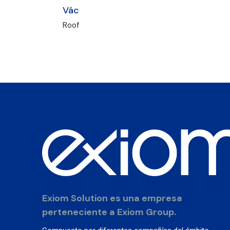
Vác
Roof
Exiom Solution es una empresa
perteneciente a Exiom Group.