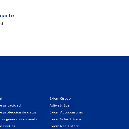
icante
of
al
Exiom Group
de privacidad
Adiwatt Spain
de protección de datos
Exiom Autoconsumo
nes generales de venta
Exiom Solar Ibérica
de cookies
Exiom Real Estate