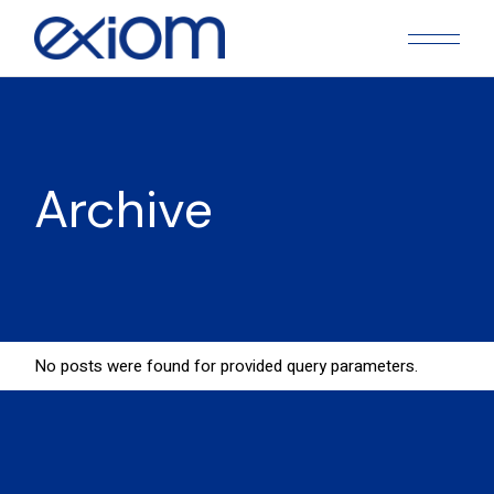
Skip
to
the
content
Archive
No posts were found for provided query parameters.