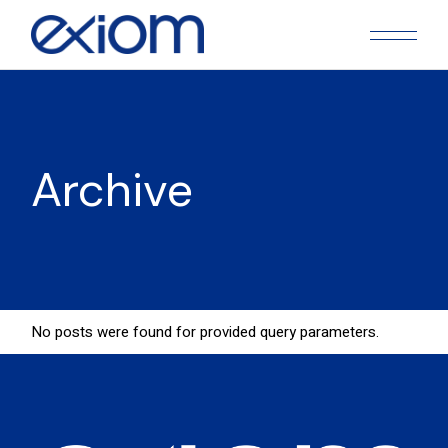
Skip
to
the
content
Archive
No posts were found for provided query parameters.