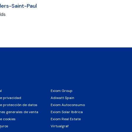
llers-Saint-Paul
lds
al
Exiom Group
de privacidad
Adiwatt Spain
de protección de datos
Exiom Autoconsumo
nes generales de venta
Exiom Solar Ibérica
de cookies
Exiom Real Estate
guros
Virtualgraf