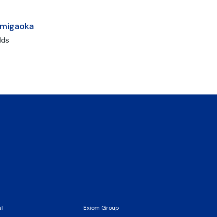
migaoka
lds
al
Exiom Group