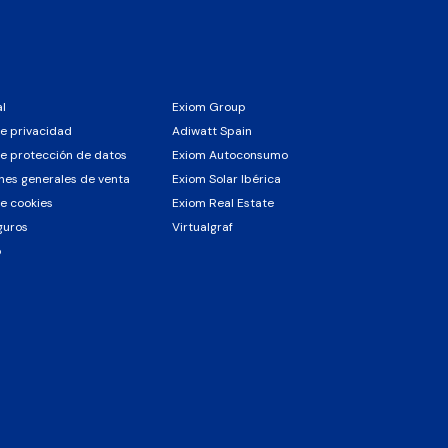
al
Exiom Group
de privacidad
Adiwatt Spain
de protección de datos
Exiom Autoconsumo
nes generales de venta
Exiom Solar Ibérica
de cookies
Exiom Real Estate
guros
Virtualgraf
o